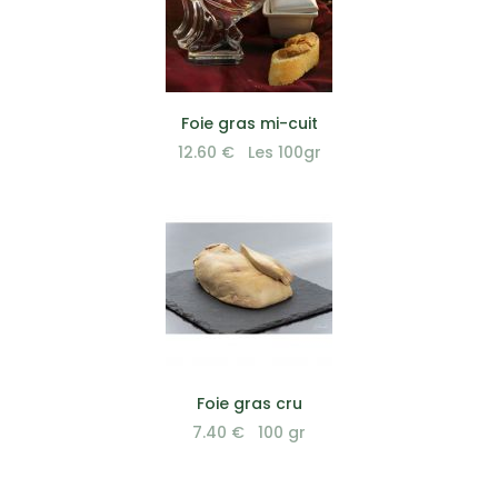
VOIR EN DÉTAIL
Foie gras mi-cuit
12.60 € Les 100gr
VOIR EN DÉTAIL
Foie gras cru
7.40 € 100 gr