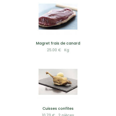
VOIR EN DÉTAIL
Magret frais de canard
25.00 € Kg
VOIR EN DÉTAIL
Cuisses confites
10.70 € 2 pièces